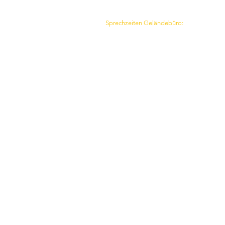
www.helios-sport.de
Sprechzeiten Geländebüro:
Di, Mi, Fr 9:00-13:30
Copyright Helios e.V. 2021