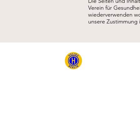
Die Seiten und Inhal
Verein für Gesundhei
wiederverwenden wol
unsere Zustimmung is
Kontakt
HELIOS BERLIN
Verein für Ge
sundheit und Sport Berlin e.V.
Im Jagen 57/58 (Königsweg 8 - Pappelplat
14193 Berlin
Tel.
:
030 / 301 75 76
E-Mail:
info@helios-sport.de