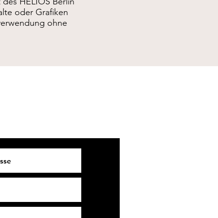
 des HELIOS Berlin
alte oder Grafiken
erverwendung ohne
tglieder:
-Newsletter anmelden