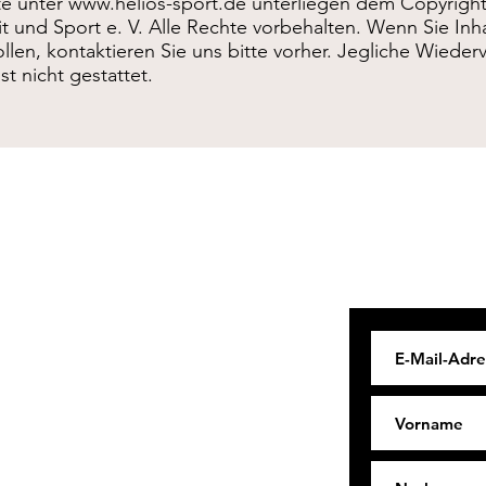
te unter
www.helios-sport.de
unterliegen dem Copyright
t und Sport e. V. Alle Rechte vorbehalten. Wenn Sie Inh
len, kontaktieren Sie uns bitte vorher. Jegliche Wied
t nicht gestattet.
Menü
Nur für unser Mi
zum Mitglieder
Home
Sportarten
Beiträge
z)
Telegramm
Kontakt
Vorstand
Satzung
Impressum
/
Datenschutz