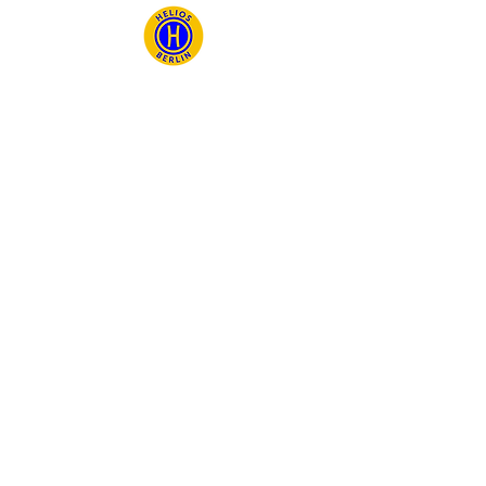
Kontakt
HELIOS BERLIN
Verein für Ge
sundheit und Sport Berlin e.V.
Im Jagen 57/58 (Königsweg 8 - Pappelplatz)
14193 Berlin
Tel.
:
030 / 301 75 76
E-Mail:
info@helios-sport.de
www.helios-sport.de
Sprechzeiten Geländebüro:
Di, Mi, Fr 9:00-13:30
Menü
Home
Sportarten